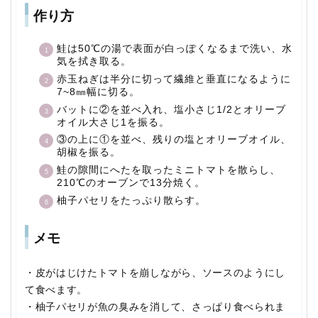
作り方
鮭は50℃の湯で表面が白っぽくなるまで洗い、水
気を拭き取る。
赤玉ねぎは半分に切って繊維と垂直になるように
7~8㎜幅に切る。
バットに②を並べ入れ、塩小さじ1/2とオリーブ
オイル大さじ1を振る。
③の上に①を並べ、残りの塩とオリーブオイル、
胡椒を振る。
鮭の隙間にへたを取ったミニトマトを散らし、
210℃のオーブンで13分焼く。
柚子パセリをたっぷり散らす。
メモ
・皮がはじけたトマトを崩しながら、ソースのようにし
て食べます。
・柚子パセリが魚の臭みを消して、さっぱり食べられま