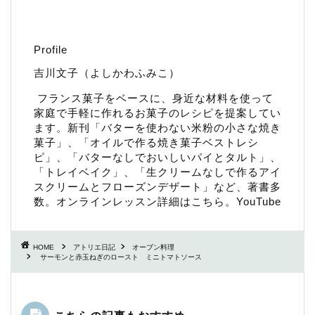
Profile
吉川文子（よしかわふみこ）
フランス菓子をベースに、身近な材料を使って
家庭で手軽に作れるお菓子のレシピを提案してい
ます。新刊「
バターを使わない米粉の小さな焼き
菓子
」、「
オイルで作る焼き菓子ベストレシ
ピ
」、「
バターなしでおいしいパイとタルト
」、
「
トレイベイク
」、「
生クリームなしで作るアイ
スクリームとフローズンデザート
」など、著書多
数。
オンラインレッスン詳細はこちら
。
YouTube
HOME
アトリエ日記
オーブン料理
サーモンと赤玉ねぎのロースト ミニトマトソース