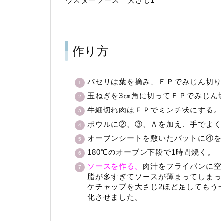
ウスターソース 大さじ1
作り方
パセリは葉を摘み、ＦＰでみじん切
玉ねぎを3㎝角に切ってＦＰでみじん
牛細切れ肉はＦＰでミンチ状にする
ボウルに②、③、Ａを加え、手でよ
オーブンシートを敷いたバットに④
180℃のオーブン下段で1時間焼く。
ソースを作る。
肉汁をフライパンに
脂が多すぎてソースが薄まってしまっ
ケチャップを大さじ2ほど足してもう
化させました。