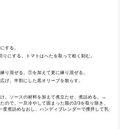
りにする。
切りにする。トマトはへたを取って粗く刻む。
。
く練り混ぜる。①を加えて更に練り混ぜる。
を広げ、半割にした黒オリーブを散らす。
空け、ソースの材料を加えて煮立たせ、煮詰める。→
たので、一旦冷やして固まった脂の2/3を取り除き、
一度煮詰めなおし、ハンディブレンダーで攪拌して乳