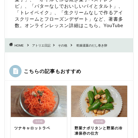
ピ
」、「
バターなしでおいしいパイとタルト
」、
「
トレイベイク
」、「
生クリームなしで作るアイ
スクリームとフローズンデザート
」など、著書多
数。
オンラインレッスン詳細はこちら
。
YouTube
HOME
アトリエ日記
その他
乾燥湯葉のだし巻き卵
こちらの記事もおすすめ
その他
その他
ツナキャロットラペ
野菜ナポリタンと野菜の冷
凍保存の仕方