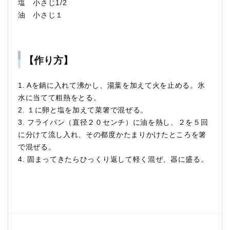
塩 小さじ1/2
油 小さじ１
【作り方】
1. Aを鍋に入れて沸かし、湯葉を加えて火を止める。氷
水に当てて粗熱をとる。
2. １に卵と塩を加えて菜箸で混ぜる。
3. フライパン（直径２０センチ）に油を熱し、２を５回
に分けて流し入れ、その都度かたまりかけたところを箸
で混ぜる。
4. 固まってきたらひっくり返して軽く混ぜ、器に盛る。