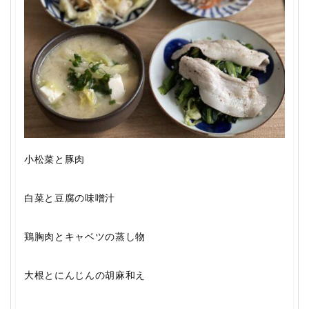
小松菜と豚肉
白菜と豆腐の味噌汁
鶏胸肉とキャベツの蒸し物
大根とにんじんの胡麻和え