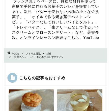
フランス菓子をベースに、身近な材料を使って
家庭で手軽に作れるお菓子のレシピを提案してい
ます。新刊「
バターを使わない米粉の小さな焼き
菓子
」、「
オイルで作る焼き菓子ベストレシ
ピ
」、「
バターなしでおいしいパイとタルト
」、
「
トレイベイク
」、「
生クリームなしで作るアイ
スクリームとフローズンデザート
」など、著書多
数。
オンラインレッスン詳細はこちら
。
YouTube
HOME
アトリエ日記
試作
米粉のショートケーキと春のおかずマフィン
こちらの記事もおすすめ