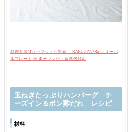
料理を選ばないマットな質感 SAKUZAN/Sara オーバ
ルプレート M.電子レンジ・食洗機対応
玉ねぎたっぷりハンバーグ チ
ーズイン＆ポン酢だれ レシピ
材料