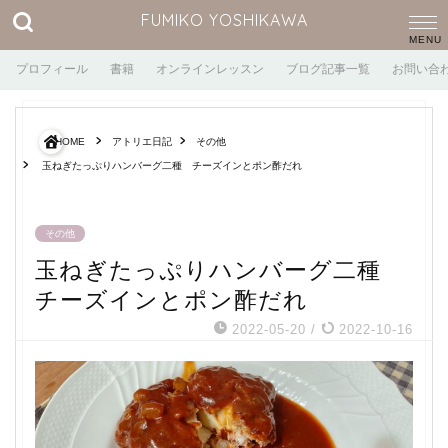
FUMIKO YOSHIKAWA
プロフィール
書籍
オンラインレッスン
ブログ記事一覧
お問い合
HOME
アトリエ日記
その他
玉ねぎたっぷりハンバーグ二種 チーズインとポン酢だれ
その他
玉ねぎたっぷりハンバーグ二種
チーズインとポン酢だれ
2022-05-20
/
2022-10-16