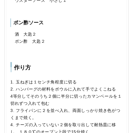
ウスターソース 小さじ１
ポン酢ソース
酒 大匙２
ポン酢 大匙２
作り方
1. 玉ねぎは１センチ角程度に切る
2. ハンバーグの材料をボウルに入れて手でよくこねる
4等分してそのうち２個に半分に切ったカマンベールを１
切れずつ入れて包む
3. フライパンに２を並べ入れ、両面しっかり焼き色がつ
くまで焼く。
4. チーズの入っていない２個を取り出して耐熱皿に移
し、１８０℃のオーブン上段で15分焼く