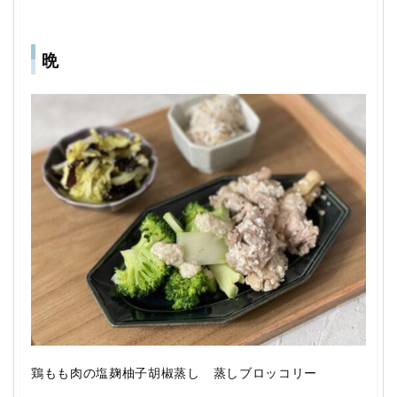
晩
鶏もも肉の塩麹柚子胡椒蒸し 蒸しブロッコリー