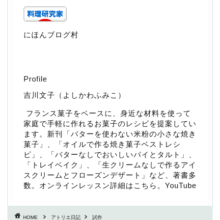
にほんブログ村
Profile
吉川文子（よしかわふみこ）
フランス菓子をベースに、身近な材料を使って
家庭で手軽に作れるお菓子のレシピを提案してい
ます。新刊「
バターを使わない米粉の小さな焼き
菓子
」、「
オイルで作る焼き菓子ベストレシ
ピ
」、「
バターなしでおいしいパイとタルト
」、
「
トレイベイク
」、「
生クリームなしで作るアイ
スクリームとフローズンデザート
」など、著書多
数。
オンラインレッスン詳細はこちら
。
YouTube
HOME
アトリエ日記
試作