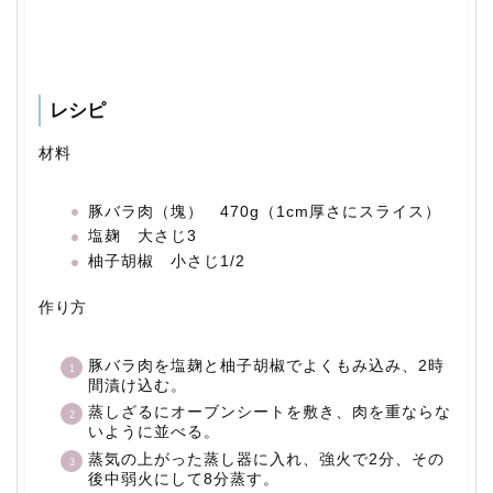
レシピ
材料
豚バラ肉（塊） 470g（1cm厚さにスライス）
塩麹 大さじ3
柚子胡椒 小さじ1/2
作り方
豚バラ肉を塩麹と柚子胡椒でよくもみ込み、2時
間漬け込む。
蒸しざるにオーブンシートを敷き、肉を重ならな
いように並べる。
蒸気の上がった蒸し器に入れ、強火で2分、その
後中弱火にして8分蒸す。