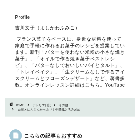
Profile
吉川文子（よしかわふみこ）
フランス菓子をベースに、身近な材料を使って
家庭で手軽に作れるお菓子のレシピを提案してい
ます。新刊「
バターを使わない米粉の小さな焼き
菓子
」、「
オイルで作る焼き菓子ベストレシ
ピ
」、「
バターなしでおいしいパイとタルト
」、
「
トレイベイク
」、「
生クリームなしで作るアイ
スクリームとフローズンデザート
」など、著書多
数。
オンラインレッスン詳細はこちら
。
YouTube
HOME
アトリエ日記
その他
白菜とにんじんたっぷり！中華風とろみ炒め
こちらの記事もおすすめ