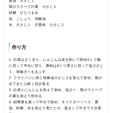
醤油 大さじ１
鶏ガラスープの素 小さじ１
砂糖 ひとつまみ
塩、こしょう、胡麻油
水 大さじ１ 片栗粉 小さじ２
作り方
1. 白菜はざくぎり、にんじんは皮を剥いて斜め5ミリ幅
に切って半分に切り、豚肉は8ミリ厚さに切って塩小さじ
１、胡椒少々をまぶす
2. フライパンに肉と胡麻油小さじ２を加えて炒め、脂が
出てきたら軽く拭き取る
3. 白菜とにんじんを加えて炒め、塩少々、鶏ガラスープ
の素を加えて炒める
4. 紹興酒を振って中火で炒め、オイスターソース、醤
油、砂糖、水を加えて煮たたせ、蓋をして中火で５分煮