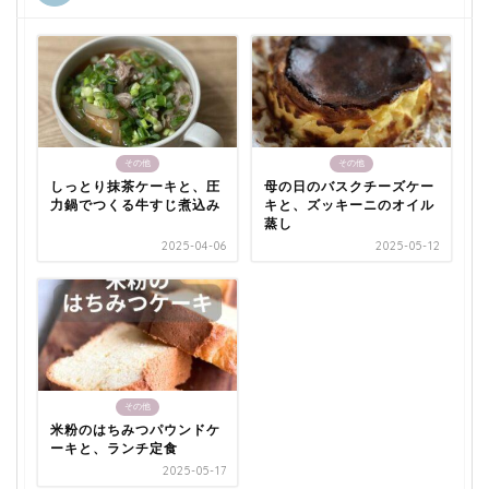
その他
その他
しっとり抹茶ケーキと、圧
母の日のバスクチーズケー
力鍋でつくる牛すじ煮込み
キと、ズッキーニのオイル
蒸し
2025-04-06
2025-05-12
その他
米粉のはちみつパウンドケ
ーキと、ランチ定食
2025-05-17