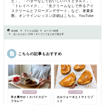
ピ
」、「
バターなしでおいしいパイとタルト
」、
「
トレイベイク
」、「
生クリームなしで作るアイ
スクリームとフローズンデザート
」など、著書多
数。
オンラインレッスン詳細はこちら
。
YouTube
HOME
アトリエ日記
オーブン料理
ほったらかしでOK！オーブンでまとめて焼き芋
こちらの記事もおすすめ
オーブン料理
オーブン料理
辛さ爽やか！スパイスビー
カルツォーネとトマトリゾ
フカレー
ット