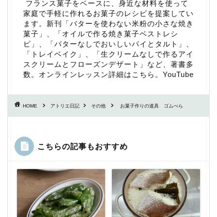
フランス菓子をベースに、身近な材料を使って
家庭で手軽に作れるお菓子のレシピを提案してい
ます。新刊「
バターを使わない米粉の小さな焼き
菓子
」、「
オイルで作る焼き菓子ベストレシ
ピ
」、「
バターなしでおいしいパイとタルト
」、
「
トレイベイク
」、「
生クリームなしで作るアイ
スクリームとフローズンデザート
」など、著書多
数。
オンラインレッスン詳細はこちら
。
YouTube
HOME
アトリエ日記
その他
お菓子作りの道具 ゴムべら
こちらの記事もおすすめ