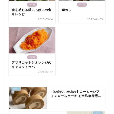
その他
その他
春を感じる緑いっぱいの食
鯛めし
卓レシピ
2025-03-16
2022-04-05
その他
アプリコットとオレンジの
キャロットラペ
2021-02-07
【select recipe】コーヒーシフ
ォンロールケーキ お申込者様専...