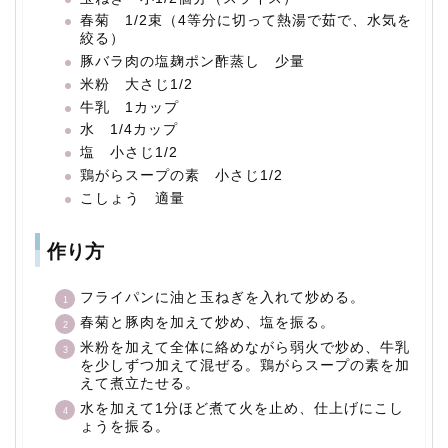
春菊 1/2束（4等分に切って熱湯で茹で、水気を
絞る）
豚バラ肉の塩麹ポン酢蒸し 少量
米粉 大さじ1/2
牛乳 1カップ
水 1/4カップ
塩 小さじ1/2
鶏がらスープの素 小さじ1/2
こしょう 適量
作り方
フライパンに油と玉ねぎを入れて炒める。
春菊と豚肉を加えて炒め、塩を振る。
米粉を加えて全体に絡めながら弱火で炒め、牛乳
を少しずつ加えて混ぜる。鶏がらスープの素を加
えて煮立たせる。
水を加えて1分ほど煮て火を止め、仕上げにこし
ょうを振る。