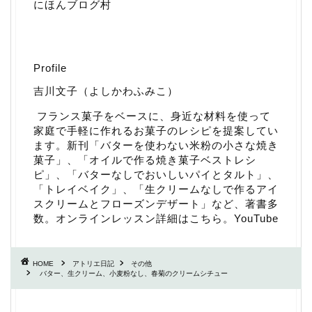
にほんブログ村
Profile
吉川文子（よしかわふみこ）
フランス菓子をベースに、身近な材料を使って
家庭で手軽に作れるお菓子のレシピを提案してい
ます。新刊「
バターを使わない米粉の小さな焼き
菓子
」、「
オイルで作る焼き菓子ベストレシ
ピ
」、「
バターなしでおいしいパイとタルト
」、
「
トレイベイク
」、「
生クリームなしで作るアイ
スクリームとフローズンデザート
」など、著書多
数。
オンラインレッスン詳細はこちら
。
YouTube
HOME
アトリエ日記
その他
バター、生クリーム、小麦粉なし、春菊のクリームシチュー