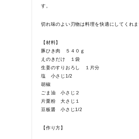
す。
切れ味のよい刃物は料理を快適にしてくれま
【材料】
豚ひき肉 ５４０ｇ
えのきだけ １袋
生姜のすりおろし １片分
塩 小さじ1/2
胡椒
ごま油 小さじ２
片栗粉 大さじ１
豆板醤 小さじ1/2
【作り方】