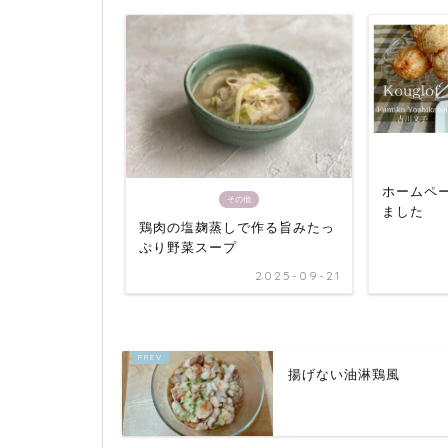
ホームペ
その他
ました
鶏肉の塩麹蒸しで作る旨みたっ
ぷり野菜スープ
2025-09-21
揚げない油淋鶏風