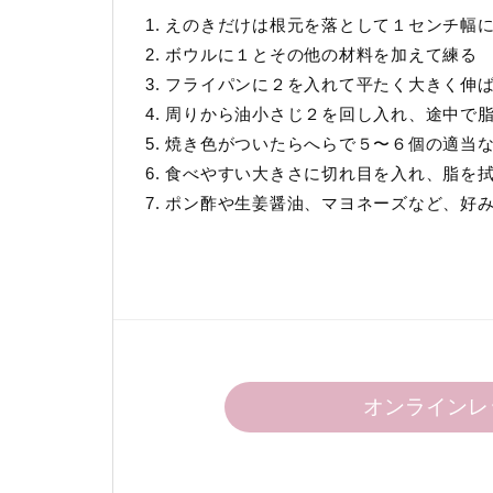
1. えのきだけは根元を落として１センチ幅
2. ボウルに１とその他の材料を加えて練る
3. フライパンに２を入れて平たく大きく伸
4. 周りから油小さじ２を回し入れ、途中で
5. 焼き色がついたらへらで５〜６個の適
6. 食べやすい大きさに切れ目を入れ、脂を
7. ポン酢や生姜醤油、マヨネーズなど、好
オンラインレ