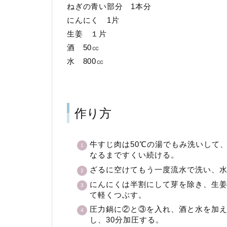
ねぎの青い部分 1本分
にんにく 1片
生姜 １片
酒 50㏄
水 800㏄
作り方
牛すじ肉は50℃の湯でもみ洗いして
なるまですくい続ける。
ざるに空けてもう一度流水で洗い、
にんにくは半割にして芽を除き、生
て軽くつぶす。
圧力鍋に②と③を入れ、酒と水を加
し、30分加圧する。