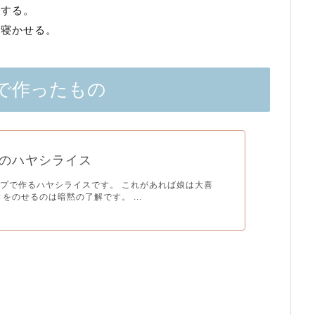
冷する。
晩寝かせる。
で作ったもの
のハヤシライス
プで作るハヤシライスです。 これがあれば娘は大喜
きをのせるのは暗黙の了解です。 ...