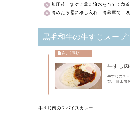
加圧後、すぐに蓋に流水を当てて急
冷めたら器に移し入れ、冷蔵庫で一
黒毛和牛の牛すじスープ
牛すじ肉
牛すじのスー
び。 目玉焼
牛すじ肉のスパイスカレー