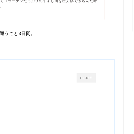
出てコラーゲンたっぷりの牛すじ肉を圧力鍋で煮込んだ時
...
通うこと3日間。
CLOSE