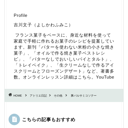
Profile
吉川文子（よしかわふみこ）
フランス菓子をベースに、身近な材料を使って
家庭で手軽に作れるお菓子のレシピを提案してい
ます。新刊「
バターを使わない米粉の小さな焼き
菓子
」、「
オイルで作る焼き菓子ベストレシ
ピ
」、「
バターなしでおいしいパイとタルト
」、
「
トレイベイク
」、「
生クリームなしで作るアイ
スクリームとフローズンデザート
」など、著書多
数。
オンラインレッスン詳細はこちら
。
YouTube
HOME
アトリエ日記
その他
豚バルサミコソテー
こちらの記事もおすすめ