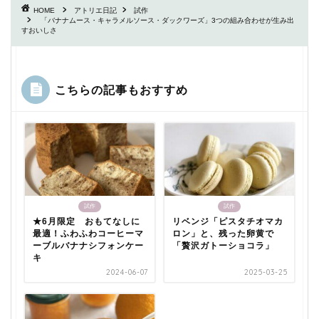
HOME
アトリエ日記
試作
「バナナムース・キャラメルソース・ダックワーズ」3つの組み合わせが生み出
すおいしさ
こちらの記事もおすすめ
試作
試作
★6月限定 おもてなしに
リベンジ「ピスタチオマカ
最適！ふわふわコーヒーマ
ロン」と、残った卵黄で
ーブルバナナシフォンケー
「贅沢ガトーショコラ」
キ
2024-06-07
2025-03-25