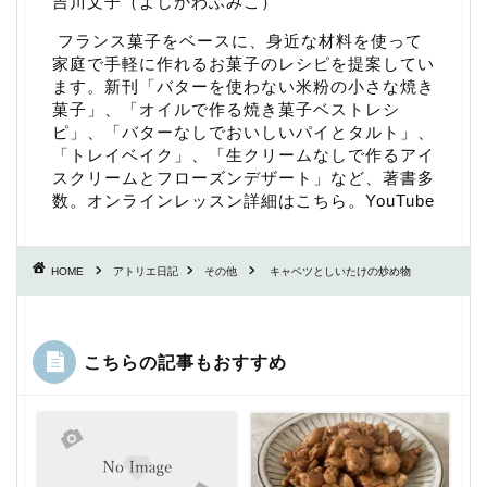
吉川文子（よしかわふみこ）
フランス菓子をベースに、身近な材料を使って
家庭で手軽に作れるお菓子のレシピを提案してい
ます。新刊「
バターを使わない米粉の小さな焼き
菓子
」、「
オイルで作る焼き菓子ベストレシ
ピ
」、「
バターなしでおいしいパイとタルト
」、
「
トレイベイク
」、「
生クリームなしで作るアイ
スクリームとフローズンデザート
」など、著書多
数。
オンラインレッスン詳細はこちら
。
YouTube
HOME
アトリエ日記
その他
キャベツとしいたけの炒め物
こちらの記事もおすすめ