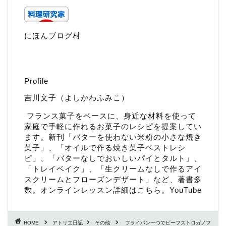
にほんブログ村
Profile
吉川文子（よしかわふみこ）
フランス菓子をベースに、身近な材料を使って
家庭で手軽に作れるお菓子のレシピを提案してい
ます。新刊「
バターを使わない米粉の小さな焼き
菓子
」、「
オイルで作る焼き菓子ベストレシ
ピ
」、「
バターなしでおいしいパイとタルト
」、
「
トレイベイク
」、「
生クリームなしで作るアイ
スクリームとフローズンデザート
」など、著書多
数。
オンラインレッスン詳細はこちら
。
YouTube
HOME
アトリエ日記
その他
フライパン一つでビーフストロガノフ