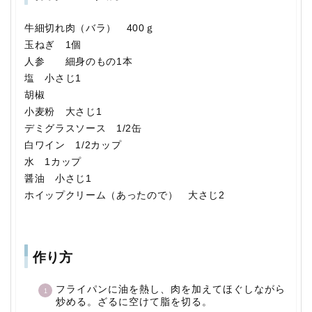
牛細切れ肉（バラ） 400ｇ
玉ねぎ 1個
人参 細身のもの1本
塩 小さじ1
胡椒
小麦粉 大さじ1
デミグラスソース 1/2缶
白ワイン 1/2カップ
水 1カップ
醤油 小さじ1
ホイップクリーム（あったので） 大さじ2
作り方
フライパンに油を熱し、肉を加えてほぐしながら
炒める。ざるに空けて脂を切る。