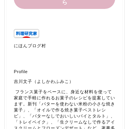
ら
にほんブログ村
Profile
吉川文子（よしかわふみこ）
フランス菓子をベースに、身近な材料を使って
家庭で手軽に作れるお菓子のレシピを提案してい
ます。新刊「
バターを使わない米粉の小さな焼き
菓子
」、「
オイルで作る焼き菓子ベストレシ
ピ
」、「
バターなしでおいしいパイとタルト
」、
「
トレイベイク
」、「
生クリームなしで作るアイ
スクリームとフローズンデザート
」など、著書多