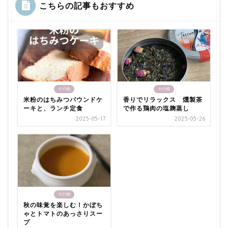
こちらの記事もおすすめ
その他
その他
米粉のはちみつパウンドケ
香りでリラックス 燻製茶
ーキと、ランチ定食
で作る鶏肉の塩麹蒸し
2025-05-17
2025-05-26
その他
秋の味覚を楽しむ！かぼち
ゃとトマトのあっさりスー
プ