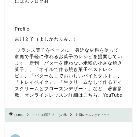
にほんブログ村
Profile
吉川文子（よしかわふみこ）
フランス菓子をベースに、身近な材料を使って
家庭で手軽に作れるお菓子のレシピを提案してい
ます。新刊「
バターを使わない米粉の小さな焼き
菓子
」、「
オイルで作る焼き菓子ベストレシ
ピ
」、「
バターなしでおいしいパイとタルト
」、
「
トレイベイク
」、「
生クリームなしで作るアイ
スクリームとフローズンデザート
」など、著書多
数。
オンラインレッスン詳細はこちら
。
YouTube
HOME
アトリエ日記
その他
対面レッスンとティーマ