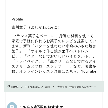
Profile
吉川文子（よしかわふみこ）
フランス菓子をベースに、身近な材料を使って
家庭で手軽に作れるお菓子のレシピを提案してい
ます。新刊「
バターを使わない米粉の小さな焼き
菓子
」、「
オイルで作る焼き菓子ベストレシ
ピ
」、「
バターなしでおいしいパイとタルト
」、
「
トレイベイク
」、「
生クリームなしで作るアイ
スクリームとフローズンデザート
」など、著書多
数。
オンラインレッスン詳細はこちら
。
YouTube
HOME
アトリエ日記
試作
大学芋風 焼き芋のはちみつソテー
こちらの記事もおすすめ