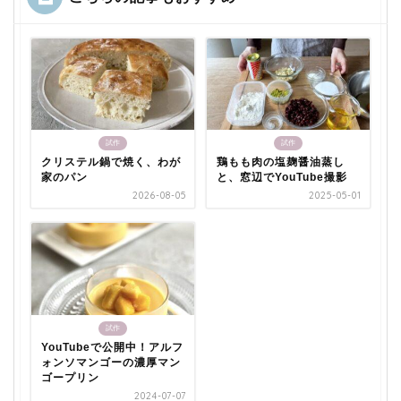
試作
試作
クリステル鍋で焼く、わが
鶏もも肉の塩麹醤油蒸し
家のパン
と、窓辺でYouTube撮影
2026-08-05
2025-05-01
試作
YouTubeで公開中！アルフ
ォンソマンゴーの濃厚マン
ゴープリン
2024-07-07