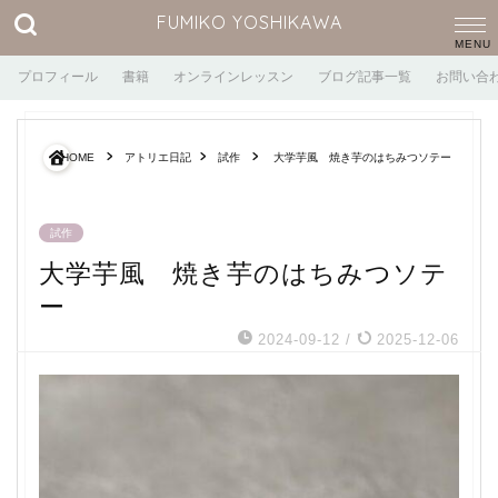
FUMIKO YOSHIKAWA
プロフィール
書籍
オンラインレッスン
ブログ記事一覧
お問い合
HOME
アトリエ日記
試作
大学芋風 焼き芋のはちみつソテー
試作
大学芋風 焼き芋のはちみつソテ
ー
2024-09-12
/
2025-12-06