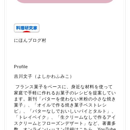
にほんブログ村
Profile
吉川文子（よしかわふみこ）
フランス菓子をベースに、身近な材料を使って
家庭で手軽に作れるお菓子のレシピを提案してい
ます。新刊「
バターを使わない米粉の小さな焼き
菓子
」、「
オイルで作る焼き菓子ベストレシ
ピ
」、「
バターなしでおいしいパイとタルト
」、
「
トレイベイク
」、「
生クリームなしで作るアイ
スクリームとフローズンデザート
」など、著書多
数。
オンラインレッスン詳細はこちら
。
YouTube