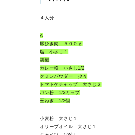
４人分
A
豚ひき肉 ５００ｇ
塩 小さじ１
胡椒
カレー粉 小さじ1/2
クミンパウダー 少々
トマトケチャップ 大さじ２
パン粉 1/3カップ
玉ねぎ 1/2個
小麦粉 大さじ１
オリーブオイル 大さじ１
キャベツ 1/3個