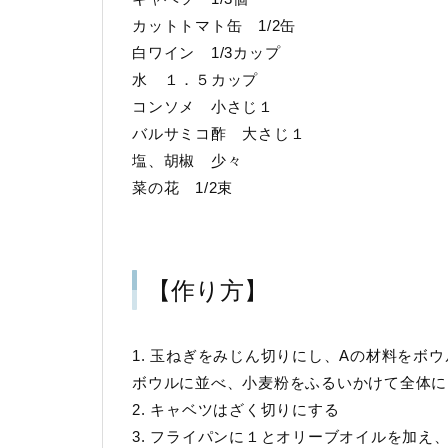
カットトマト缶 1/2缶
白ワイン 1/3カップ
水 １．５カップ
コンソメ 小さじ１
バルサミコ酢 大さじ１
塩、胡椒 少々
菜の花 1/2束
【作り方】
1. 玉ねぎをみじん切りにし、Aの材料をボ
ボウルに並べ、小麦粉をふるいかけて全体に
2. キャベツはざく切りにする
3. フライパンに１とオリーブオイルを加