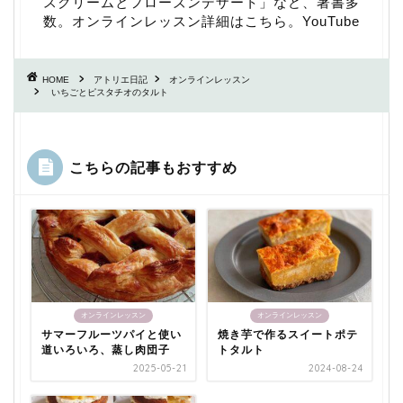
スクリームとフローズンデザート
」など、著書多
数。
オンラインレッスン詳細はこちら
。
YouTube
HOME
アトリエ日記
オンラインレッスン
いちごとピスタチオのタルト
こちらの記事もおすすめ
オンラインレッスン
オンラインレッスン
サマーフルーツパイと使い
焼き芋で作るスイートポテ
道いろいろ、蒸し肉団子
トタルト
2025-05-21
2024-08-24